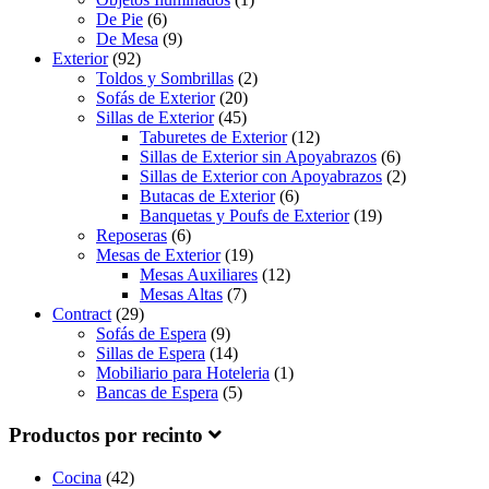
De Pie
(6)
De Mesa
(9)
Exterior
(92)
Toldos y Sombrillas
(2)
Sofás de Exterior
(20)
Sillas de Exterior
(45)
Taburetes de Exterior
(12)
Sillas de Exterior sin Apoyabrazos
(6)
Sillas de Exterior con Apoyabrazos
(2)
Butacas de Exterior
(6)
Banquetas y Poufs de Exterior
(19)
Reposeras
(6)
Mesas de Exterior
(19)
Mesas Auxiliares
(12)
Mesas Altas
(7)
Contract
(29)
Sofás de Espera
(9)
Sillas de Espera
(14)
Mobiliario para Hoteleria
(1)
Bancas de Espera
(5)
Productos por recinto
Cocina
(42)