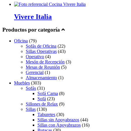
Vivere Italia
Productos por categoría
Oficina
(79)
Sofás de Oficina
(22)
Sillas Operativas
(43)
Operativo
(4)
Mesón de Recepción
(3)
Mesas de Reunión
(5)
Gerencial
(1)
Almacenamiento
(1)
Muebles
(303)
Sofás
(31)
Sofá Cama
(8)
Sofá
(23)
Sillones de Relax
(9)
Sillas
(130)
Taburetes
(30)
Sillas sin Apoyabrazos
(44)
Sillas con Apoyabrazos
(16)
Butacas
(30)