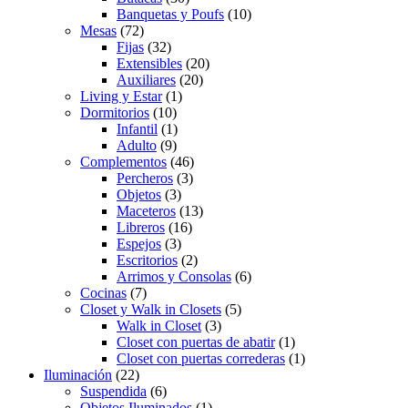
Banquetas y Poufs
(10)
Mesas
(72)
Fijas
(32)
Extensibles
(20)
Auxiliares
(20)
Living y Estar
(1)
Dormitorios
(10)
Infantil
(1)
Adulto
(9)
Complementos
(46)
Percheros
(3)
Objetos
(3)
Maceteros
(13)
Libreros
(16)
Espejos
(3)
Escritorios
(2)
Arrimos y Consolas
(6)
Cocinas
(7)
Closet y Walk in Closets
(5)
Walk in Closet
(3)
Closet con puertas de abatir
(1)
Closet con puertas correderas
(1)
Iluminación
(22)
Suspendida
(6)
Objetos Iluminados
(1)