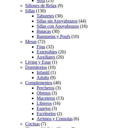
Sofá
(23)
Sillones de Relax
(9)
Sillas
(130)
Taburetes
(30)
Sillas sin Apoyabrazos
(44)
Sillas con Apoyabrazos
(16)
Butacas
(30)
Banquetas y Poufs
(10)
Mesas
(72)
Fijas
(32)
Extensibles
(20)
Auxiliares
(20)
Living y Estar
(1)
Dormitorios
(10)
Infantil
(1)
Adulto
(9)
Complementos
(46)
Percheros
(3)
Objetos
(3)
Maceteros
(13)
Libreros
(16)
Espejos
(3)
Escritorios
(2)
Arrimos y Consolas
(6)
Cocinas
(7)