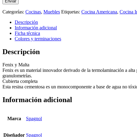
Categorías:
Cocinas
,
Muebles
Etiquetas:
Cocina Americana
,
Cocina I
Descripción
Información adicional
Ficha técnica
Colores y terminaciones
Descripción
Fenix y Malta
Fenix es un material innovador derivado de la termolaminación a alta p
granulometrías.
Cubierta completa
Esta resina cementosa es un monocomponente a base de agua no tóxico. 
Información adicional
Marca
Spagnol
Diseñador
Spagnol