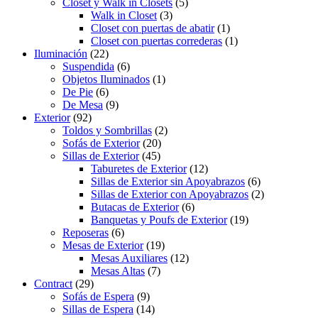
Closet y Walk in Closets
(5)
Walk in Closet
(3)
Closet con puertas de abatir
(1)
Closet con puertas correderas
(1)
Iluminación
(22)
Suspendida
(6)
Objetos Iluminados
(1)
De Pie
(6)
De Mesa
(9)
Exterior
(92)
Toldos y Sombrillas
(2)
Sofás de Exterior
(20)
Sillas de Exterior
(45)
Taburetes de Exterior
(12)
Sillas de Exterior sin Apoyabrazos
(6)
Sillas de Exterior con Apoyabrazos
(2)
Butacas de Exterior
(6)
Banquetas y Poufs de Exterior
(19)
Reposeras
(6)
Mesas de Exterior
(19)
Mesas Auxiliares
(12)
Mesas Altas
(7)
Contract
(29)
Sofás de Espera
(9)
Sillas de Espera
(14)