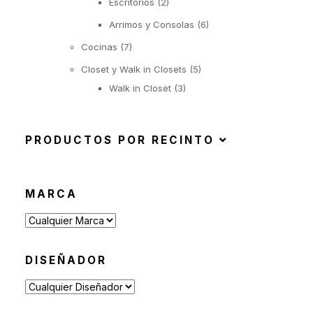
Escritorios
(2)
Arrimos y Consolas
(6)
Cocinas
(7)
Closet y Walk in Closets
(5)
Walk in Closet
(3)
Closet con puertas de
abatir
PRODUCTOS POR RECINTO
(1)
Closet con puertas
correderas
MARCA
(1)
Iluminación
(22)
Suspendida
(6)
Objetos Iluminados
(1)
DISEÑADOR
De Pie
(6)
De Mesa
(9)