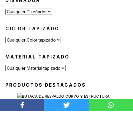
DISEÑADOR
Reposeras
(6)
Mesas de Exterior
(19)
Mesas Auxiliares
(12)
COLOR TAPIZADO
Mesas Altas
(7)
Contract
(29)
Sofás de Espera
(9)
MATERIAL TAPIZADO
Sillas de Espera
(14)
Mobiliario para Hoteleria
(1)
Bancas de Espera
(5)
PRODUCTOS DESTACADOS
BUTACA SOAVE
Desde
$
2.639.900