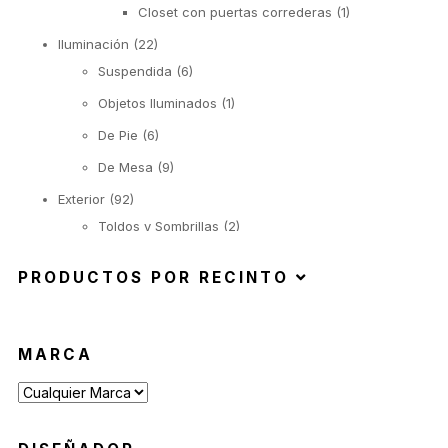
Closet con puertas correderas
(1)
Iluminación
(22)
Suspendida
(6)
Objetos Iluminados
(1)
De Pie
(6)
De Mesa
(9)
Exterior
(92)
Toldos y Sombrillas
(2)
Sofás de Exterior
(20)
PRODUCTOS POR RECINTO
Sillas de Exterior
(45)
Taburetes de Exterior
(12)
Sillas de Exterior sin Apoyabrazos
(6)
MARCA
Sillas de Exterior con Apoyabrazos
(2)
Butacas de Exterior
(6)
Banquetas y Poufs de Exterior
(19)