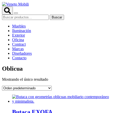
Saltar
al
contenido
Buscar
Buscar
por:
Muebles
Iluminación
Exterior
Oficina
Contract
Marcas
Diseñadores
Contacto
Oblicua
Mostrando el único resultado
Butaca EXOFA