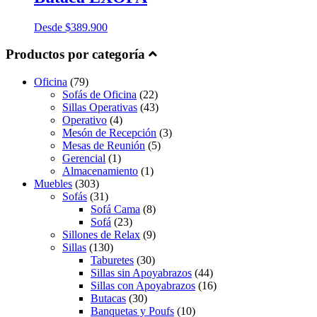
Desde
$
389.900
Productos por categoría
Oficina
(79)
Sofás de Oficina
(22)
Sillas Operativas
(43)
Operativo
(4)
Mesón de Recepción
(3)
Mesas de Reunión
(5)
Gerencial
(1)
Almacenamiento
(1)
Muebles
(303)
Sofás
(31)
Sofá Cama
(8)
Sofá
(23)
Sillones de Relax
(9)
Sillas
(130)
Taburetes
(30)
Sillas sin Apoyabrazos
(44)
Sillas con Apoyabrazos
(16)
Butacas
(30)
Banquetas y Poufs
(10)