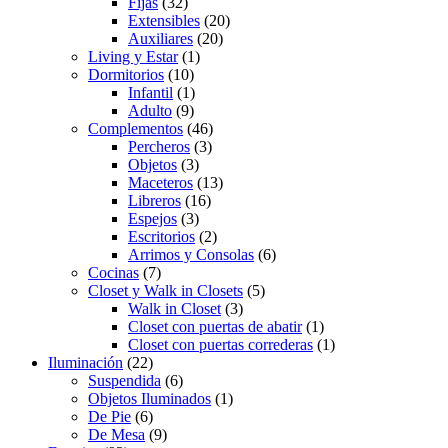
Fijas
(32)
Extensibles
(20)
Auxiliares
(20)
Living y Estar
(1)
Dormitorios
(10)
Infantil
(1)
Adulto
(9)
Complementos
(46)
Percheros
(3)
Objetos
(3)
Maceteros
(13)
Libreros
(16)
Espejos
(3)
Escritorios
(2)
Arrimos y Consolas
(6)
Cocinas
(7)
Closet y Walk in Closets
(5)
Walk in Closet
(3)
Closet con puertas de abatir
(1)
Closet con puertas correderas
(1)
Iluminación
(22)
Suspendida
(6)
Objetos Iluminados
(1)
De Pie
(6)
De Mesa
(9)