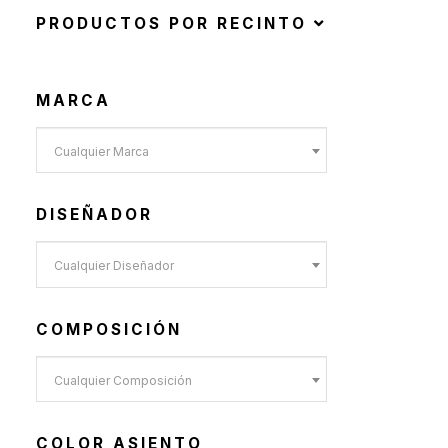
Toldos y Sombrillas
(2)
PRODUCTOS POR RECINTO
Sofás de Exterior
(20)
Sillas de Exterior
(45)
MARCA
Taburetes de Exterior
(12)
Sillas de Exterior sin
Cualquier Marca
Apoyabrazos
(6)
DISEÑADOR
Sillas de Exterior con
Apoyabrazos
Cualquier Diseñador
(2)
Butacas de Exterior
(6)
Banquetas y Poufs de
COMPOSICIÓN
Exterior
(19)
Cualquier Composición
Reposeras
(6)
Mesas de Exterior
(19)
COLOR ASIENTO