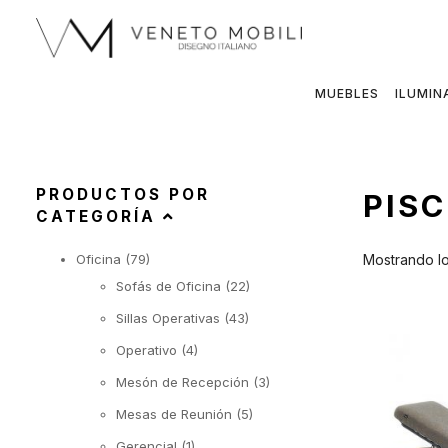
Saltar
al
contenido
MUEBLES
ILUMIN
PRODUCTOS POR
PIS
CATEGORÍA
Oficina
(79)
Mostrando lo
Sofás de Oficina
(22)
Sillas Operativas
(43)
Operativo
(4)
Mesón de Recepción
(3)
Mesas de Reunión
(5)
Gerencial
(1)