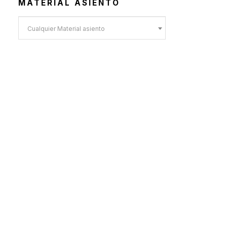
MATERIAL ASIENTO
Cualquier Material asiento
MATERIAL CUBIERTA
Cualquier Material cubierta
MATERIAL ESTRUCTURA
Cualquier Material estructura
PRODUCTOS DESTACADOS