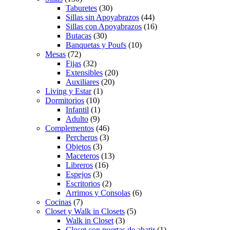
Taburetes
(30)
Sillas sin Apoyabrazos
(44)
Sillas con Apoyabrazos
(16)
Butacas
(30)
Banquetas y Poufs
(10)
Mesas
(72)
Fijas
(32)
Extensibles
(20)
Auxiliares
(20)
Living y Estar
(1)
Dormitorios
(10)
Infantil
(1)
Adulto
(9)
Complementos
(46)
Percheros
(3)
Objetos
(3)
Maceteros
(13)
Libreros
(16)
Espejos
(3)
Escritorios
(2)
Arrimos y Consolas
(6)
Cocinas
(7)
Closet y Walk in Closets
(5)
Walk in Closet
(3)
Closet con puertas de abatir
(1)