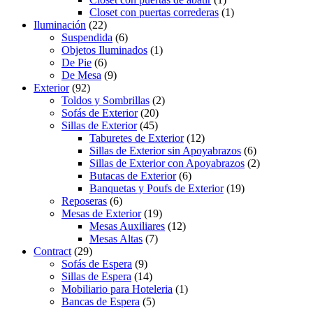
Closet con puertas correderas
(1)
Iluminación
(22)
Suspendida
(6)
Objetos Iluminados
(1)
De Pie
(6)
De Mesa
(9)
Exterior
(92)
Toldos y Sombrillas
(2)
Sofás de Exterior
(20)
Sillas de Exterior
(45)
Taburetes de Exterior
(12)
Sillas de Exterior sin Apoyabrazos
(6)
Sillas de Exterior con Apoyabrazos
(2)
Butacas de Exterior
(6)
Banquetas y Poufs de Exterior
(19)
Reposeras
(6)
Mesas de Exterior
(19)
Mesas Auxiliares
(12)
Mesas Altas
(7)
Contract
(29)
Sofás de Espera
(9)
Sillas de Espera
(14)
Mobiliario para Hoteleria
(1)
Bancas de Espera
(5)