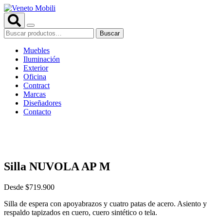
Saltar
al
contenido
Buscar
Buscar
por:
Muebles
Iluminación
Exterior
Oficina
Contract
Marcas
Diseñadores
Contacto
Silla NUVOLA AP M
Desde
$
719.900
Silla de espera con apoyabrazos y cuatro patas de acero. Asiento y
respaldo tapizados en cuero, cuero sintético o tela.