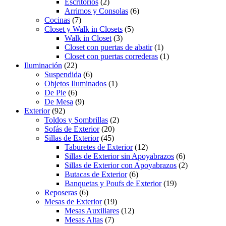
Escritorios
(2)
Arrimos y Consolas
(6)
Cocinas
(7)
Closet y Walk in Closets
(5)
Walk in Closet
(3)
Closet con puertas de abatir
(1)
Closet con puertas correderas
(1)
Iluminación
(22)
Suspendida
(6)
Objetos Iluminados
(1)
De Pie
(6)
De Mesa
(9)
Exterior
(92)
Toldos y Sombrillas
(2)
Sofás de Exterior
(20)
Sillas de Exterior
(45)
Taburetes de Exterior
(12)
Sillas de Exterior sin Apoyabrazos
(6)
Sillas de Exterior con Apoyabrazos
(2)
Butacas de Exterior
(6)
Banquetas y Poufs de Exterior
(19)
Reposeras
(6)
Mesas de Exterior
(19)
Mesas Auxiliares
(12)
Mesas Altas
(7)