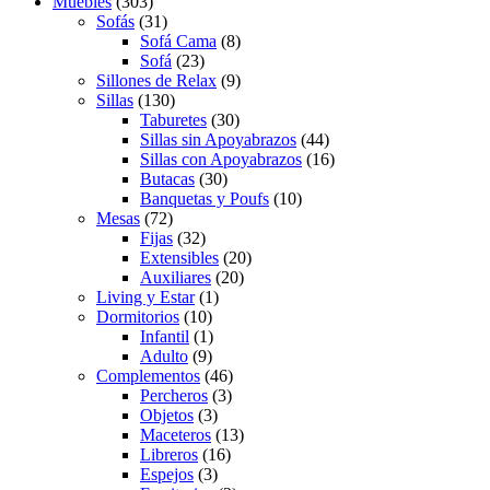
Muebles
(303)
Sofás
(31)
Sofá Cama
(8)
Sofá
(23)
Sillones de Relax
(9)
Sillas
(130)
Taburetes
(30)
Sillas sin Apoyabrazos
(44)
Sillas con Apoyabrazos
(16)
Butacas
(30)
Banquetas y Poufs
(10)
Mesas
(72)
Fijas
(32)
Extensibles
(20)
Auxiliares
(20)
Living y Estar
(1)
Dormitorios
(10)
Infantil
(1)
Adulto
(9)
Complementos
(46)
Percheros
(3)
Objetos
(3)
Maceteros
(13)
Libreros
(16)
Espejos
(3)