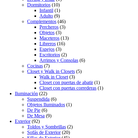
Dormitorios
(10)
Infantil
(1)
Adulto
(9)
Complementos
(46)
Percheros
(3)
Objetos
(3)
Maceteros
(13)
Libreros
(16)
Espejos
(3)
Escritorios
(2)
Arrimos y Consolas
(6)
Cocinas
(7)
Closet y Walk in Closets
(5)
Walk in Closet
(3)
Closet con puertas de abatir
(1)
Closet con puertas correderas
(1)
Iluminación
(22)
Suspendida
(6)
Objetos Iluminados
(1)
De Pie
(6)
De Mesa
(9)
Exterior
(92)
Toldos y Sombrillas
(2)
Sofás de Exterior
(20)
Sillas de Exterior
(45)