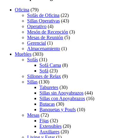
Oficina
(79)
Sofás de Oficina
(22)
Sillas Operativas
(43)
Operativo
(4)
Mesón de Recepción
(3)
Mesas de Reunión
(5)
Gerencial
(1)
Almacenamiento
(1)
Muebles
(303)
Sofás
(31)
Sofá Cama
(8)
Sofá
(23)
Sillones de Relax
(9)
Sillas
(130)
Taburetes
(30)
Sillas sin Apoyabrazos
(44)
Sillas con Apoyabrazos
(16)
Butacas
(30)
Banquetas y Poufs
(10)
Mesas
(72)
Fijas
(32)
Extensibles
(20)
Auxiliares
(20)
Living y Estar
(1)