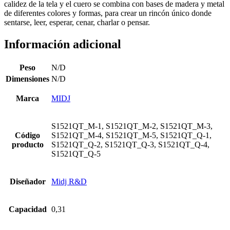
calidez de la tela y el cuero se combina con bases de madera y metal
de diferentes colores y formas, para crear un rincón único donde
sentarse, leer, esperar, cenar, charlar o pensar.
Información adicional
Peso
N/D
Dimensiones
N/D
Marca
MIDJ
S1521QT_M-1, S1521QT_M-2, S1521QT_M-3,
Código
S1521QT_M-4, S1521QT_M-5, S1521QT_Q-1,
producto
S1521QT_Q-2, S1521QT_Q-3, S1521QT_Q-4,
S1521QT_Q-5
Diseñador
Midj R&D
Capacidad
0,31