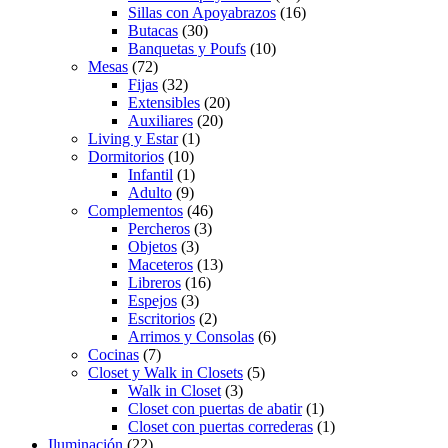
Sillas con Apoyabrazos
(16)
Butacas
(30)
Banquetas y Poufs
(10)
Mesas
(72)
Fijas
(32)
Extensibles
(20)
Auxiliares
(20)
Living y Estar
(1)
Dormitorios
(10)
Infantil
(1)
Adulto
(9)
Complementos
(46)
Percheros
(3)
Objetos
(3)
Maceteros
(13)
Libreros
(16)
Espejos
(3)
Escritorios
(2)
Arrimos y Consolas
(6)
Cocinas
(7)
Closet y Walk in Closets
(5)
Walk in Closet
(3)
Closet con puertas de abatir
(1)
Closet con puertas correderas
(1)
Iluminación
(22)