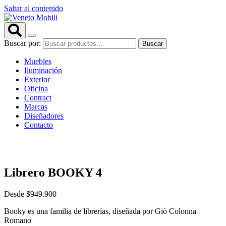
Saltar al contenido
Buscar por:
Buscar
Muebles
Iluminación
Exterior
Oficina
Contract
Marcas
Diseñadores
Contacto
Librero BOOKY 4
Desde
$
949.900
Booky es una familia de librerías, diseñada por Giò Colonna
Romano