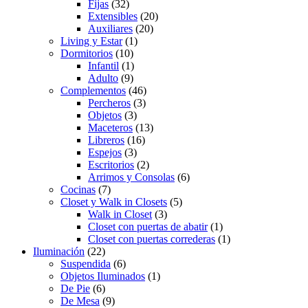
Fijas
(32)
Extensibles
(20)
Auxiliares
(20)
Living y Estar
(1)
Dormitorios
(10)
Infantil
(1)
Adulto
(9)
Complementos
(46)
Percheros
(3)
Objetos
(3)
Maceteros
(13)
Libreros
(16)
Espejos
(3)
Escritorios
(2)
Arrimos y Consolas
(6)
Cocinas
(7)
Closet y Walk in Closets
(5)
Walk in Closet
(3)
Closet con puertas de abatir
(1)
Closet con puertas correderas
(1)
Iluminación
(22)
Suspendida
(6)
Objetos Iluminados
(1)
De Pie
(6)
De Mesa
(9)