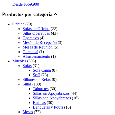
Desde
$
569.900
Productos por categoría
Oficina
(79)
Sofás de Oficina
(22)
Sillas Operativas
(43)
Operativo
(4)
Mesón de Recepción
(3)
Mesas de Reunión
(5)
Gerencial
(1)
Almacenamiento
(1)
Muebles
(303)
Sofás
(31)
Sofá Cama
(8)
Sofá
(23)
Sillones de Relax
(9)
Sillas
(130)
Taburetes
(30)
Sillas sin Apoyabrazos
(44)
Sillas con Apoyabrazos
(16)
Butacas
(30)
Banquetas y Poufs
(10)
Mesas
(72)