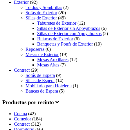
Exterior
(92)
Toldos y Sombrillas
(2)
Sofás de Exterior
(20)
Sillas de Exterior
(45)
Taburetes de Exterior
(12)
Sillas de Exterior sin Apoyabrazos
(6)
Sillas de Exterior con Apoyabrazos
(2)
Butacas de Exterior
(6)
Banquetas y Poufs de Exterior
(19)
Reposeras
(6)
Mesas de Exterior
(19)
Mesas Auxiliares
(12)
Mesas Altas
(7)
Contract
(29)
Sofás de Espera
(9)
Sillas de Espera
(14)
Mobiliario para Hoteleria
(1)
Bancas de Espera
(5)
Productos por recinto
Cocina
(42)
Comedor
(184)
Contract
(312)
Dormitorio
(66)