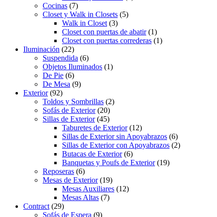
Cocinas
(7)
Closet y Walk in Closets
(5)
Walk in Closet
(3)
Closet con puertas de abatir
(1)
Closet con puertas correderas
(1)
Iluminación
(22)
Suspendida
(6)
Objetos Iluminados
(1)
De Pie
(6)
De Mesa
(9)
Exterior
(92)
Toldos y Sombrillas
(2)
Sofás de Exterior
(20)
Sillas de Exterior
(45)
Taburetes de Exterior
(12)
Sillas de Exterior sin Apoyabrazos
(6)
Sillas de Exterior con Apoyabrazos
(2)
Butacas de Exterior
(6)
Banquetas y Poufs de Exterior
(19)
Reposeras
(6)
Mesas de Exterior
(19)
Mesas Auxiliares
(12)
Mesas Altas
(7)
Contract
(29)
Sofás de Espera
(9)