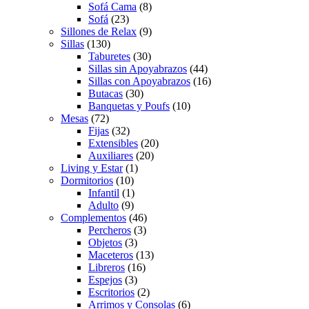
Sofá Cama
(8)
Sofá
(23)
Sillones de Relax
(9)
Sillas
(130)
Taburetes
(30)
Sillas sin Apoyabrazos
(44)
Sillas con Apoyabrazos
(16)
Butacas
(30)
Banquetas y Poufs
(10)
Mesas
(72)
Fijas
(32)
Extensibles
(20)
Auxiliares
(20)
Living y Estar
(1)
Dormitorios
(10)
Infantil
(1)
Adulto
(9)
Complementos
(46)
Percheros
(3)
Objetos
(3)
Maceteros
(13)
Libreros
(16)
Espejos
(3)
Escritorios
(2)
Arrimos y Consolas
(6)