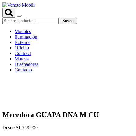
Saltar
al
contenido
Buscar
Buscar
por:
Muebles
Iluminación
Exterior
Oficina
Contract
Marcas
Diseñadores
Contacto
Mecedora GUAPA DNA M CU
Desde
$
1.559.900