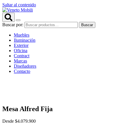
Saltar al contenido
Buscar por:
Buscar
Muebles
Iluminación
Exterior
Oficina
Contract
Marcas
Diseñadores
Contacto
Mesa Alfred Fija
Desde
$
4.079.900