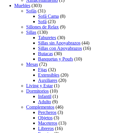
Almacenamiento
(1)
Muebles
(303)
Sofás
(31)
Sofá Cama
(8)
Sofá
(23)
Sillones de Relax
(9)
Sillas
(130)
Taburetes
(30)
Sillas sin Apoyabrazos
(44)
Sillas con Apoyabrazos
(16)
Butacas
(30)
Banquetas y Poufs
(10)
Mesas
(72)
Fijas
(32)
Extensibles
(20)
Auxiliares
(20)
Living y Estar
(1)
Dormitorios
(10)
Infantil
(1)
Adulto
(9)
Complementos
(46)
Percheros
(3)
Objetos
(3)
Maceteros
(13)
Libreros
(16)