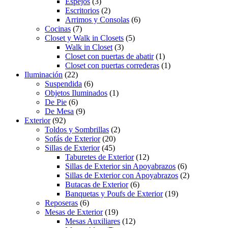
Espejos
(3)
Escritorios
(2)
Arrimos y Consolas
(6)
Cocinas
(7)
Closet y Walk in Closets
(5)
Walk in Closet
(3)
Closet con puertas de abatir
(1)
Closet con puertas correderas
(1)
Iluminación
(22)
Suspendida
(6)
Objetos Iluminados
(1)
De Pie
(6)
De Mesa
(9)
Exterior
(92)
Toldos y Sombrillas
(2)
Sofás de Exterior
(20)
Sillas de Exterior
(45)
Taburetes de Exterior
(12)
Sillas de Exterior sin Apoyabrazos
(6)
Sillas de Exterior con Apoyabrazos
(2)
Butacas de Exterior
(6)
Banquetas y Poufs de Exterior
(19)
Reposeras
(6)
Mesas de Exterior
(19)
Mesas Auxiliares
(12)