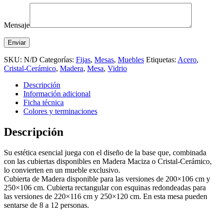
Mensaje
SKU:
N/D
Categorías:
Fijas
,
Mesas
,
Muebles
Etiquetas:
Acero
,
Cristal-Cerámico
,
Madera
,
Mesa
,
Vidrio
Descripción
Información adicional
Ficha técnica
Colores y terminaciones
Descripción
Su estética esencial juega con el diseño de la base que, combinada
con las cubiertas disponibles en Madera Maciza o Cristal-Cerámico,
lo convierten en un mueble exclusivo.
Cubierta de Madera disponible para las versiones de 200×106 cm y
250×106 cm. Cubierta rectangular con esquinas redondeadas para
las versiones de 220×116 cm y 250×120 cm. En esta mesa pueden
sentarse de 8 a 12 personas.