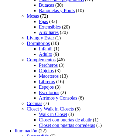
Butacas
(30)
Banquetas y Poufs
(10)
Mesas
(72)
Fijas
(32)
Extensibles
(20)
Auxiliares
(20)
Living y Estar
(1)
Dormitorios
(10)
Infantil
(1)
Adulto
(9)
Complementos
(46)
Percheros
(3)
Objetos
(3)
Maceteros
(13)
Libreros
(16)
Espejos
(3)
Escritorios
(2)
Arrimos y Consolas
(6)
Cocinas
(7)
Closet y Walk in Closets
(5)
Walk in Closet
(3)
Closet con puertas de abatir
(1)
Closet con puertas correderas
(1)
Iluminación
(22)