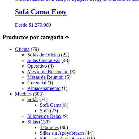
Sofá Cama Easy
Desde
$
1.279.900
Productos por categoría
Oficina
(79)
Sofás de Oficina
(22)
Sillas Operativas
(43)
Operativo
(4)
Mesón de Recepción
(3)
Mesas de Reunión
(5)
Gerencial
(1)
Almacenamiento
(1)
Muebles
(303)
Sofás
(31)
Sofá Cama
(8)
Sofá
(23)
Sillones de Relax
(9)
Sillas
(130)
Taburetes
(30)
Sillas sin Apoyabrazos
(44)
Sillas con Apoyabrazos
(16)