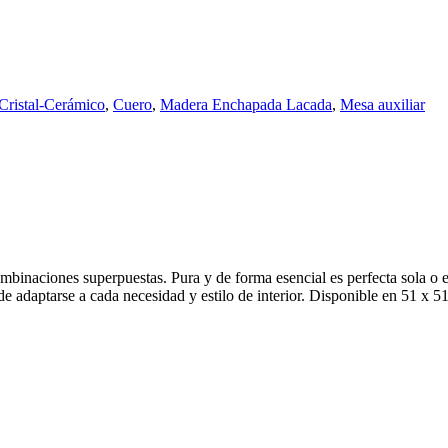
Cristal-Cerámico
,
Cuero
,
Madera Enchapada Lacada
,
Mesa auxiliar
mbinaciones superpuestas. Pura y de forma esencial es perfecta sola o e
de adaptarse a cada necesidad y estilo de interior. Disponible en 51 x 