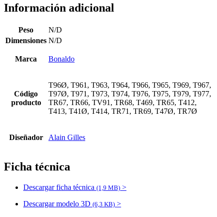
Información adicional
Peso
N/D
Dimensiones
N/D
Marca
Bonaldo
T96Ø, T961, T963, T964, T966, T965, T969, T967,
Código
T97Ø, T971, T973, T974, T976, T975, T979, T977,
producto
TR67, TR66, TV91, TR68, T469, TR65, T412,
T413, T41Ø, T414, TR71, TR69, T47Ø, TR7Ø
Diseñador
Alain Gilles
Ficha técnica
Descargar ficha técnica
>
(1,9 MB)
Descargar modelo 3D
>
(6,3 KB)