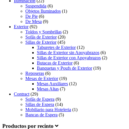
Iluminación
(22)
Suspendida
(6)
Objetos Iluminados
(1)
De Pie
(6)
De Mesa
(9)
Exterior
(92)
Toldos y Sombrillas
(2)
Sofás de Exterior
(20)
Sillas de Exterior
(45)
Taburetes de Exterior
(12)
Sillas de Exterior sin Apoyabrazos
(6)
Sillas de Exterior con Apoyabrazos
(2)
Butacas de Exterior
(6)
Banquetas y Poufs de Exterior
(19)
Reposeras
(6)
Mesas de Exterior
(19)
Mesas Auxiliares
(12)
Mesas Altas
(7)
Contract
(29)
Sofás de Espera
(9)
Sillas de Espera
(14)
Mobiliario para Hoteleria
(1)
Bancas de Espera
(5)
Productos por recinto