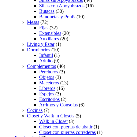
Sillas sin Apoyabrazos
(44)
Sillas con Apoyabrazos
(16)
Butacas
(30)
Banquetas y Poufs
(10)
Mesas
(72)
Fijas
(32)
Extensibles
(20)
Auxiliares
(20)
Living y Estar
(1)
Dormitorios
(10)
Infantil
(1)
Adulto
(9)
Complementos
(46)
Percheros
(3)
Objetos
(3)
Maceteros
(13)
Libreros
(16)
Espejos
(3)
Escritorios
(2)
Arrimos y Consolas
(6)
Cocinas
(7)
Closet y Walk in Closets
(5)
Walk in Closet
(3)
Closet con puertas de abatir
(1)
Closet con puertas correderas
(1)