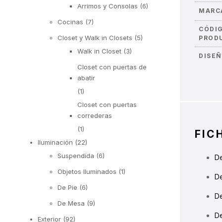
Arrimos y Consolas
(6)
MARC
Cocinas
(7)
CÓDI
Closet y Walk in Closets
(5)
PROD
Walk in Closet
(3)
DISE
Closet con puertas de
abatir
(1)
Closet con puertas
correderas
(1)
FIC
Iluminación
(22)
Suspendida
(6)
De
Objetos Iluminados
(1)
De
De Pie
(6)
De
De Mesa
(9)
D
Exterior
(92)