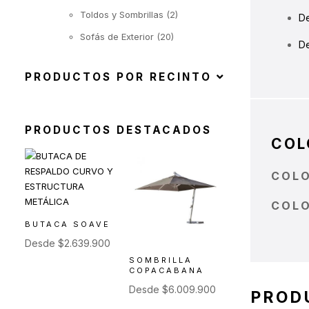
Toldos y Sombrillas
(2)
D
Sofás de Exterior
(20)
D
Sillas de Exterior
(45)
PRODUCTOS POR RECINTO
Taburetes de Exterior
(12)
Sillas de Exterior sin
Apoyabrazos
PRODUCTOS DESTACADOS
(6)
COL
Sillas de Exterior con
Apoyabrazos
COLO
(2)
Butacas de Exterior
(6)
COL
BUTACA SOAVE
Banquetas y Poufs de
Exterior
Desde
$
2.639.900
(19)
SOMBRILLA
COPACABANA
Reposeras
(6)
Desde
$
6.009.900
PROD
Mesas de Exterior
(19)