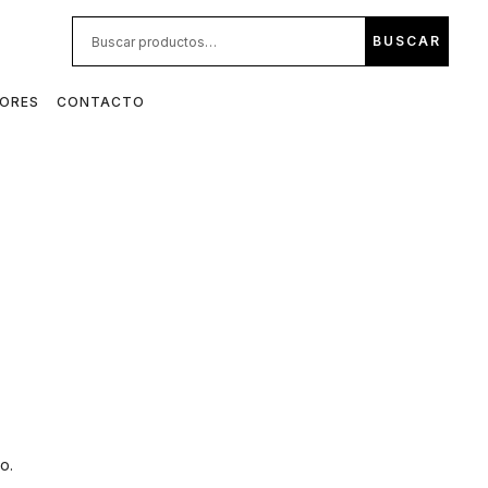
BUS
BUSCAR
POR:
DORES
CONTACTO
o.