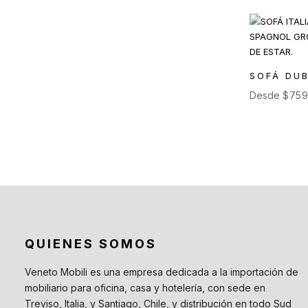
Mesas Auxiliares
(12)
Mesas Altas
(7)
Contract
(29)
Sofás de Espera
(9)
SOFÁ DUB
Sillas de Espera
(14)
Desde
$
759
Mobiliario para Hoteleria
(1)
Bancas de Espera
(5)
QUIENES SOMOS
Veneto Mobili es una empresa dedicada a la importación de
mobiliario para oficina, casa y hotelería, con sede en
Treviso, Italia, y Santiago, Chile, y distribución en todo Sud