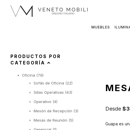
Saltar
al
contenido
MUEBLES
ILUMIN
PRODUCTOS POR
CATEGORÍA
Oficina
(79)
Sofás de Oficina
(22)
MES
Sillas Operativas
(43)
Operativo
(4)
Desde
$
3
Mesón de Recepción
(3)
Mesas de Reunión
(5)
Guapa es una
Gerencial
(1)