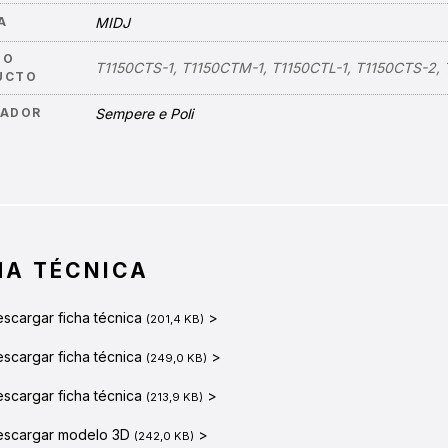
A
MIDJ
GO
T1150CTS-1, T1150CTM-1, T1150CTL-1, T1150CTS-2,
UCTO
ÑADOR
Sempere e Poli
HA TÉCNICA
scargar ficha técnica
>
(201,4 KB)
scargar ficha técnica
>
(249,0 KB)
scargar ficha técnica
>
(213,9 KB)
escargar modelo 3D
>
(242,0 KB)