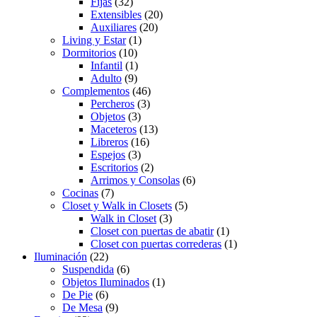
Fijas
(32)
Extensibles
(20)
Auxiliares
(20)
Living y Estar
(1)
Dormitorios
(10)
Infantil
(1)
Adulto
(9)
Complementos
(46)
Percheros
(3)
Objetos
(3)
Maceteros
(13)
Libreros
(16)
Espejos
(3)
Escritorios
(2)
Arrimos y Consolas
(6)
Cocinas
(7)
Closet y Walk in Closets
(5)
Walk in Closet
(3)
Closet con puertas de abatir
(1)
Closet con puertas correderas
(1)
Iluminación
(22)
Suspendida
(6)
Objetos Iluminados
(1)
De Pie
(6)
De Mesa
(9)