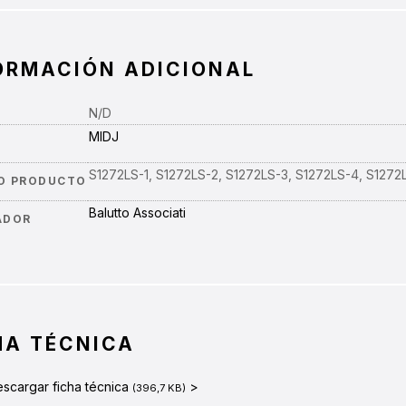
ORMACIÓN ADICIONAL
N/D
MIDJ
A
S1272LS-1, S1272LS-2, S1272LS-3, S1272LS-4, S1272
O PRODUCTO
Balutto Associati
ADOR
HA TÉCNICA
scargar ficha técnica
>
(396,7 KB)