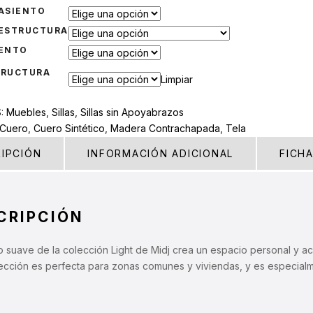
ASIENTO
 ESTRUCTURA
IENTO
TRUCTURA
Limpiar
S:
Muebles
,
Sillas
,
Sillas sin Apoyabrazos
Cuero
,
Cuero Sintético
,
Madera Contrachapada
,
Tela
IPCIÓN
INFORMACIÓN ADICIONAL
FICH
CRIPCIÓN
o suave de la colección Light de Midj crea un espacio personal y a
lección es perfecta para zonas comunes y viviendas, y es especial