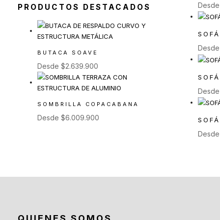
Desd
PRODUCTOS DESTACADOS
Exterior
(92)
Toldos y Sombrillas
(2)
SOF
Sofás de Exterior
(20)
Desd
Sillas de Exterior
(45)
BUTACA SOAVE
Desde
$
2.639.900
Taburetes de Exterior
(12)
SOFÁ
Sillas de Exterior sin
Desd
Apoyabrazos
SOMBRILLA COPACABANA
(6)
Desde
$
6.009.900
Sillas de Exterior con
SOFÁ
Apoyabrazos
Desd
(2)
Butacas de Exterior
(6)
Banquetas y Poufs de
Exterior
(19)
Reposeras
(6)
QUIENES SOMOS