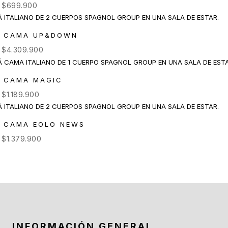
e
$
699.900
Á CAMA UP&DOWN
e
$
4.309.900
 CAMA MAGIC
e
$
1.189.900
 CAMA EOLO NEWS
e
$
1.379.900
INFORMACIÓN GENERAL