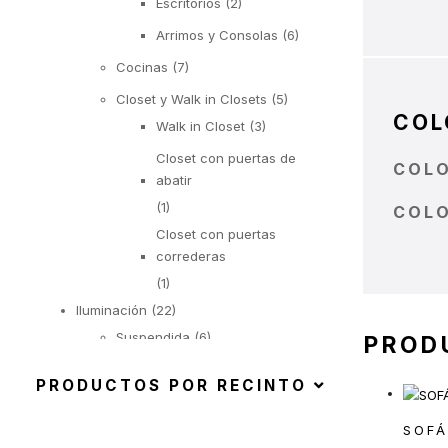
Escritorios
(2)
Arrimos y Consolas
(6)
Cocinas
(7)
Closet y Walk in Closets
(5)
COL
Walk in Closet
(3)
Closet con puertas de
COL
abatir
(1)
COL
Closet con puertas
correderas
(1)
Iluminación
(22)
Suspendida
(6)
PROD
Objetos Iluminados
(1)
PRODUCTOS POR RECINTO
De Pie
(6)
SOFÁ
De Mesa
(9)