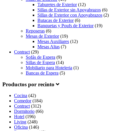
Taburetes de Exterior
(12)
Sillas de Exterior sin Apoyabrazos
(6)
Sillas de Exterior con Apoyabrazos
(2)
Butacas de Exterior
(6)
Banquetas y Poufs de Exterior
(19)
Reposeras
(6)
Mesas de Exterior
(19)
Mesas Auxiliares
(12)
Mesas Altas
(7)
Contract
(29)
Sofás de Espera
(9)
Sillas de Espera
(14)
Mobiliario para Hoteleria
(1)
Bancas de Espera
(5)
Productos por recinto
Cocina
(42)
Comedor
(184)
Contract
(312)
Dormitorio
(66)
Hotel
(196)
Living
(248)
Oficina
(146)