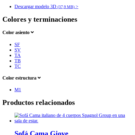
Descargar modelo 3D
>
(37,9 MB)
Colores y terminaciones
Color asiento
SF
SV
TA
TB
TC
Color estructura
M1
Productos relacionados
Sofá Cama Giove