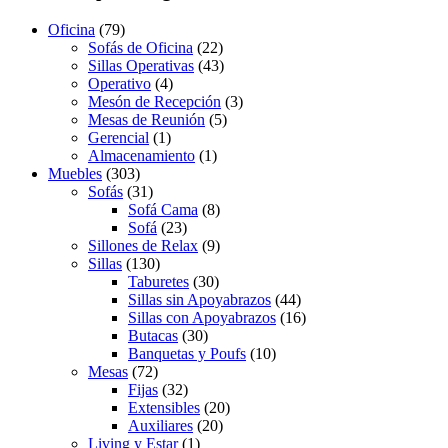
Oficina
(79)
Sofás de Oficina
(22)
Sillas Operativas
(43)
Operativo
(4)
Mesón de Recepción
(3)
Mesas de Reunión
(5)
Gerencial
(1)
Almacenamiento
(1)
Muebles
(303)
Sofás
(31)
Sofá Cama
(8)
Sofá
(23)
Sillones de Relax
(9)
Sillas
(130)
Taburetes
(30)
Sillas sin Apoyabrazos
(44)
Sillas con Apoyabrazos
(16)
Butacas
(30)
Banquetas y Poufs
(10)
Mesas
(72)
Fijas
(32)
Extensibles
(20)
Auxiliares
(20)
Living y Estar
(1)