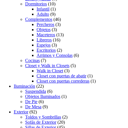
Dormitorios
(10)
Infantil
(1)
Adulto
(9)
Complementos
(46)
Percheros
(3)
Objetos
(3)
Maceteros
(13)
Libreros
(16)
Espejos
(3)
Escritorios
(2)
Arrimos y Consolas
(6)
Cocinas
(7)
Closet y Walk in Closets
(5)
Walk in Closet
(3)
Closet con puertas de abatir
(1)
Closet con puertas correderas
(1)
Iluminación
(22)
Suspendida
(6)
Objetos Iluminados
(1)
De Pie
(6)
De Mesa
(9)
Exterior
(92)
Toldos y Sombrillas
(2)
Sofás de Exterior
(20)
Sillas de Exterior
(45)