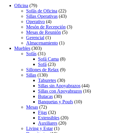
Oficina
(79)
Sofás de Oficina
(22)
Sillas Operativas
(43)
Operativo
(4)
Mesón de Recepción
(3)
Mesas de Reunión
(5)
Gerencial
(1)
Almacenamiento
(1)
Muebles
(303)
Sofás
(31)
Sofá Cama
(8)
Sofá
(23)
Sillones de Relax
(9)
Sillas
(130)
Taburetes
(30)
Sillas sin Apoyabrazos
(44)
Sillas con Apoyabrazos
(16)
Butacas
(30)
Banquetas y Poufs
(10)
Mesas
(72)
Fijas
(32)
Extensibles
(20)
Auxiliares
(20)
Living y Estar
(1)