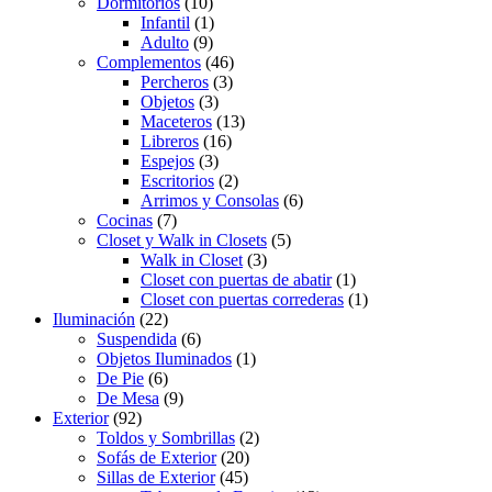
Dormitorios
(10)
Infantil
(1)
Adulto
(9)
Complementos
(46)
Percheros
(3)
Objetos
(3)
Maceteros
(13)
Libreros
(16)
Espejos
(3)
Escritorios
(2)
Arrimos y Consolas
(6)
Cocinas
(7)
Closet y Walk in Closets
(5)
Walk in Closet
(3)
Closet con puertas de abatir
(1)
Closet con puertas correderas
(1)
Iluminación
(22)
Suspendida
(6)
Objetos Iluminados
(1)
De Pie
(6)
De Mesa
(9)
Exterior
(92)
Toldos y Sombrillas
(2)
Sofás de Exterior
(20)
Sillas de Exterior
(45)