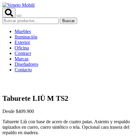
Saltar
al
contenido
Buscar
Buscar
por:
Muebles
Iluminación
Exterior
Oficina
Contract
Marcas
Diseñadores
Contacto
Taburete LIÙ M TS2
Desde
$
409.900
Taburete Liù con base de acero de cuatro patas. Asiento y respaldo
tapizados en cuero, cuero sintético o tela. Opcional cara trasera del
repaldo en madera.