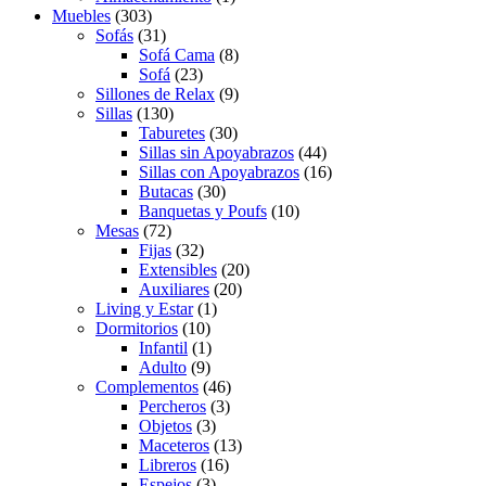
Muebles
(303)
Sofás
(31)
Sofá Cama
(8)
Sofá
(23)
Sillones de Relax
(9)
Sillas
(130)
Taburetes
(30)
Sillas sin Apoyabrazos
(44)
Sillas con Apoyabrazos
(16)
Butacas
(30)
Banquetas y Poufs
(10)
Mesas
(72)
Fijas
(32)
Extensibles
(20)
Auxiliares
(20)
Living y Estar
(1)
Dormitorios
(10)
Infantil
(1)
Adulto
(9)
Complementos
(46)
Percheros
(3)
Objetos
(3)
Maceteros
(13)
Libreros
(16)
Espejos
(3)