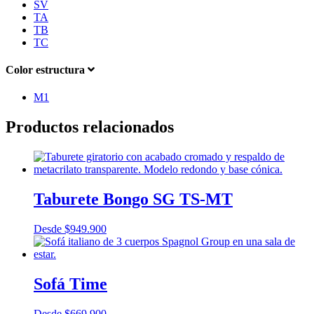
SV
TA
TB
TC
Color estructura
M1
Productos relacionados
Taburete Bongo SG TS-MT
Desde
$
949.900
Sofá Time
Desde
$
669.900