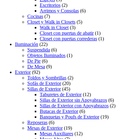
Escritorios
(2)
Arrimos y Consolas
(6)
Cocinas
(7)
Closet y Walk in Closets
(5)
Walk in Closet
(3)
Closet con puertas de abatir
(1)
Closet con puertas correderas
(1)
Iluminación
(22)
Suspendida
(6)
Objetos Iluminados
(1)
De Pie
(6)
De Mesa
(9)
Exterior
(92)
Toldos y Sombrillas
(2)
Sofás de Exterior
(20)
Sillas de Exterior
(45)
Taburetes de Exterior
(12)
Sillas de Exterior sin Apoyabrazos
(6)
Sillas de Exterior con Apoyabrazos
(2)
Butacas de Exterior
(6)
Banquetas y Poufs de Exterior
(19)
Reposeras
(6)
Mesas de Exterior
(19)
Mesas Auxiliares
(12)