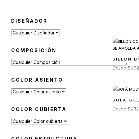
Toldos y Sombrillas
(2)
Sofás de Exterior
(20)
DISEÑADOR
Sillas de Exterior
(45)
Taburetes de Exterior
(12)
Sillas de Exterior sin
COMPOSICIÓN
Apoyabrazos
SILLÓN D
(6)
Desde
$
3.9
Sillas de Exterior con
Apoyabrazos
COLOR ASIENTO
(2)
Butacas de Exterior
(6)
SOFÁ GU
Banquetas y Poufs de
Exterior
Desde
$
2.3
COLOR CUBIERTA
(19)
Reposeras
(6)
Mesas de Exterior
(19)
COLOR ESTRUCTURA