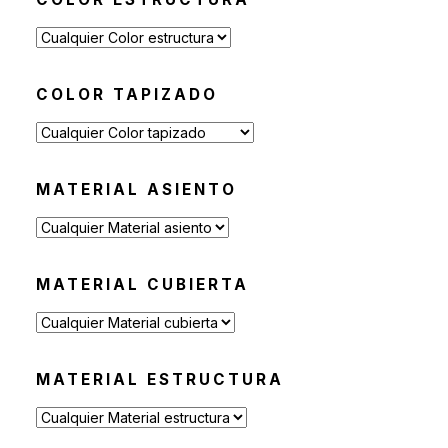
Mesas Auxiliares
(12)
Mesas Altas
(7)
Contract
(29)
COLOR TAPIZADO
Sofás de Espera
(9)
Sillas de Espera
(14)
Mobiliario para Hoteleria
(1)
MATERIAL ASIENTO
Bancas de Espera
(5)
MATERIAL CUBIERTA
MATERIAL ESTRUCTURA