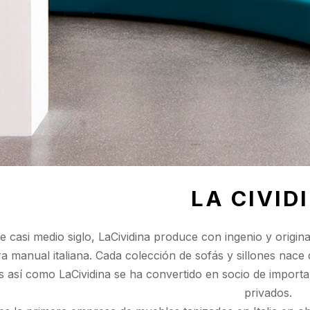
LA CIVID
 casi medio siglo, LaCividina produce con ingenio y origin
ra manual italiana. Cada colección de sofás y sillones nac
 así como LaCividina se ha convertido en socio de importa
privados.