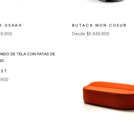
A OSAKA
BUTACA MON COEUR
69.900
Desde
$
5.949.900
EST
9.900