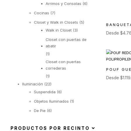
Arrimos y Consolas
(6)
Cocinas
(7)
Closet y Walk in Closets
(5)
BANQUET
Walk in Closet
(3)
Desde
$
4.7
Closet con puertas de
abatir
(1)
Closet con puertas
correderas
POUF GU
(1)
Desde
$
1.11
Iluminación
(22)
Suspendida
(6)
Objetos Iluminados
(1)
De Pie
(6)
De Mesa
(9)
PRODUCTOS POR RECINTO
Exterior
(92)