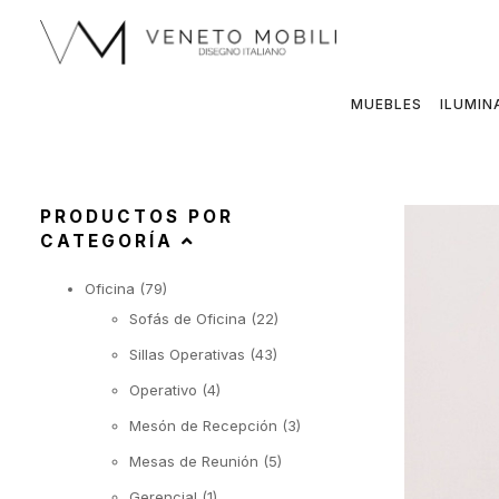
Saltar
al
contenido
MUEBLES
ILUMIN
PRODUCTOS POR
CATEGORÍA
Oficina
(79)
Sofás de Oficina
(22)
Sillas Operativas
(43)
Operativo
(4)
Mesón de Recepción
(3)
Mesas de Reunión
(5)
Gerencial
(1)