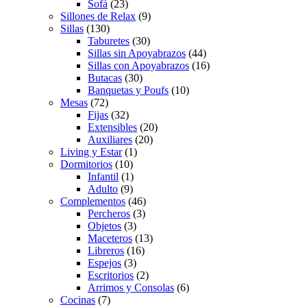
Sofá
(23)
Sillones de Relax
(9)
Sillas
(130)
Taburetes
(30)
Sillas sin Apoyabrazos
(44)
Sillas con Apoyabrazos
(16)
Butacas
(30)
Banquetas y Poufs
(10)
Mesas
(72)
Fijas
(32)
Extensibles
(20)
Auxiliares
(20)
Living y Estar
(1)
Dormitorios
(10)
Infantil
(1)
Adulto
(9)
Complementos
(46)
Percheros
(3)
Objetos
(3)
Maceteros
(13)
Libreros
(16)
Espejos
(3)
Escritorios
(2)
Arrimos y Consolas
(6)
Cocinas
(7)