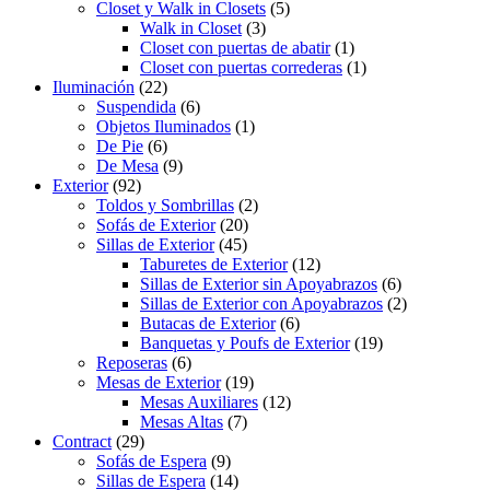
Closet y Walk in Closets
(5)
Walk in Closet
(3)
Closet con puertas de abatir
(1)
Closet con puertas correderas
(1)
Iluminación
(22)
Suspendida
(6)
Objetos Iluminados
(1)
De Pie
(6)
De Mesa
(9)
Exterior
(92)
Toldos y Sombrillas
(2)
Sofás de Exterior
(20)
Sillas de Exterior
(45)
Taburetes de Exterior
(12)
Sillas de Exterior sin Apoyabrazos
(6)
Sillas de Exterior con Apoyabrazos
(2)
Butacas de Exterior
(6)
Banquetas y Poufs de Exterior
(19)
Reposeras
(6)
Mesas de Exterior
(19)
Mesas Auxiliares
(12)
Mesas Altas
(7)
Contract
(29)
Sofás de Espera
(9)
Sillas de Espera
(14)