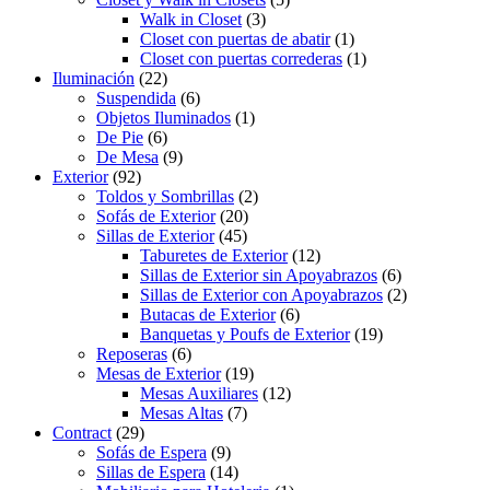
Walk in Closet
(3)
Closet con puertas de abatir
(1)
Closet con puertas correderas
(1)
Iluminación
(22)
Suspendida
(6)
Objetos Iluminados
(1)
De Pie
(6)
De Mesa
(9)
Exterior
(92)
Toldos y Sombrillas
(2)
Sofás de Exterior
(20)
Sillas de Exterior
(45)
Taburetes de Exterior
(12)
Sillas de Exterior sin Apoyabrazos
(6)
Sillas de Exterior con Apoyabrazos
(2)
Butacas de Exterior
(6)
Banquetas y Poufs de Exterior
(19)
Reposeras
(6)
Mesas de Exterior
(19)
Mesas Auxiliares
(12)
Mesas Altas
(7)
Contract
(29)
Sofás de Espera
(9)
Sillas de Espera
(14)