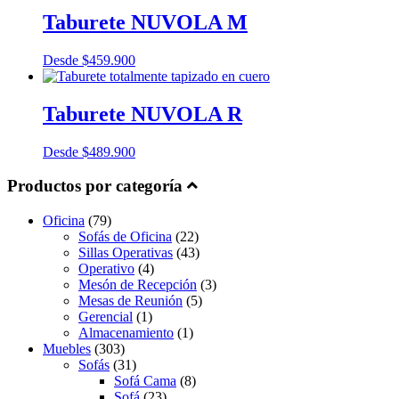
Taburete NUVOLA M
Desde
$
459.900
Taburete NUVOLA R
Desde
$
489.900
Productos por categoría
Oficina
(79)
Sofás de Oficina
(22)
Sillas Operativas
(43)
Operativo
(4)
Mesón de Recepción
(3)
Mesas de Reunión
(5)
Gerencial
(1)
Almacenamiento
(1)
Muebles
(303)
Sofás
(31)
Sofá Cama
(8)
Sofá
(23)