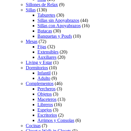
Sillones de Relax
(9)
Sillas
(130)
Taburetes
(30)
Sillas sin Apoyabrazos
(44)
Sillas con Apoyabrazos
(16)
Butacas
(30)
Banquetas y Poufs
(10)
Mesas
(72)
Fijas
(32)
Extensibles
(20)
Auxiliares
(20)
Living y Estar
(1)
Dormitorios
(10)
Infantil
(1)
Adulto
(9)
Complementos
(46)
Percheros
(3)
Objetos
(3)
Maceteros
(13)
Libreros
(16)
Espejos
(3)
Escritorios
(2)
Arrimos y Consolas
(6)
Cocinas
(7)
Closet y Walk in Closets
(5)