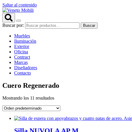
Saltar al contenido
Buscar por:
Buscar
Muebles
Iluminación
Exterior
Oficina
Contract
Marcas
Diseñadores
Contacto
Cuero Regenerado
Mostrando los 11 resultados
Silla NUVOLA AP M