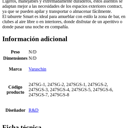
Ligeros, manejables y extremadamente duraderos, estos asientos se
adaptan mejor a las necesidades de los espacios exteriores contract,
ya que se pueden apilar y transportar o almacenar fácilmente.
El taburete Smart es ideal para amueblar con estilo la zona de bar, en
clubes al aire libre o en interiores, donde disfrutar de un aperitivo o
donde pasar una noche en compañía.
Información adicional
Peso
N/D
Dimensiones
N/D
Marca
Varaschin
247SG-1, 247SG-2, 247SGS-1, 247SGS-2,
Código
247SGS-3, 247SGS-4, 247SGS-5, 247SGS-6,
producto
247SGS-7, 247SGS-8
Diseñador
R&D
Ficha técnica