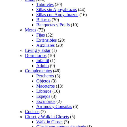
Taburetes
(30)
Sillas sin Apoyabrazos
(44)
Sillas con Apoyabrazos
(16)
Butacas
(30)
Banquetas y Poufs
(10)
Mesas
(72)
Fijas
(32)
Extensibles
(20)
Auxiliares
(20)
Living y Estar
(1)
Dormitorios
(10)
Infantil
(1)
Adulto
(9)
Complementos
(46)
Percheros
(3)
Objetos
(3)
Maceteros
(13)
Libreros
(16)
Espejos
(3)
Escritorios
(2)
Arrimos y Consolas
(6)
Cocinas
(7)
Closet y Walk in Closets
(5)
Walk in Closet
(3)
Closet con puertas de abatir
(1)