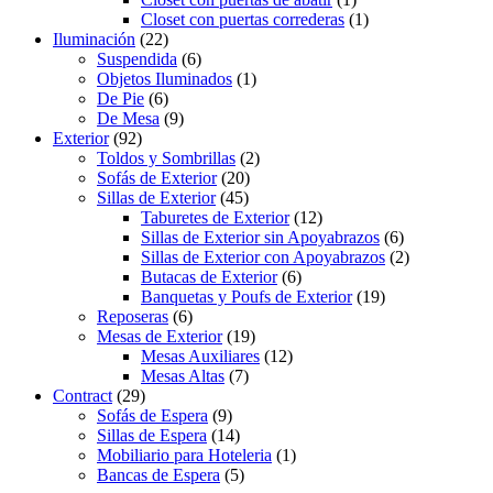
Closet con puertas correderas
(1)
Iluminación
(22)
Suspendida
(6)
Objetos Iluminados
(1)
De Pie
(6)
De Mesa
(9)
Exterior
(92)
Toldos y Sombrillas
(2)
Sofás de Exterior
(20)
Sillas de Exterior
(45)
Taburetes de Exterior
(12)
Sillas de Exterior sin Apoyabrazos
(6)
Sillas de Exterior con Apoyabrazos
(2)
Butacas de Exterior
(6)
Banquetas y Poufs de Exterior
(19)
Reposeras
(6)
Mesas de Exterior
(19)
Mesas Auxiliares
(12)
Mesas Altas
(7)
Contract
(29)
Sofás de Espera
(9)
Sillas de Espera
(14)
Mobiliario para Hoteleria
(1)
Bancas de Espera
(5)