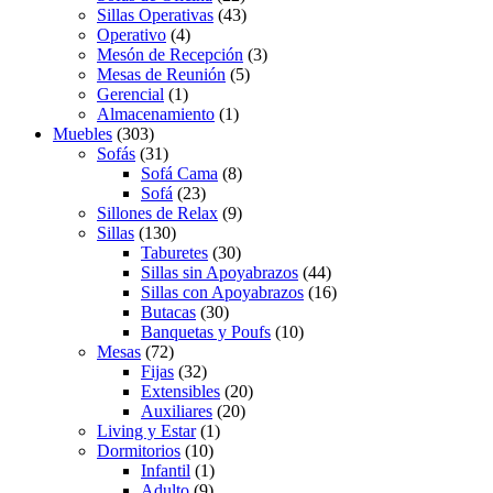
Sillas Operativas
(43)
Operativo
(4)
Mesón de Recepción
(3)
Mesas de Reunión
(5)
Gerencial
(1)
Almacenamiento
(1)
Muebles
(303)
Sofás
(31)
Sofá Cama
(8)
Sofá
(23)
Sillones de Relax
(9)
Sillas
(130)
Taburetes
(30)
Sillas sin Apoyabrazos
(44)
Sillas con Apoyabrazos
(16)
Butacas
(30)
Banquetas y Poufs
(10)
Mesas
(72)
Fijas
(32)
Extensibles
(20)
Auxiliares
(20)
Living y Estar
(1)
Dormitorios
(10)
Infantil
(1)
Adulto
(9)