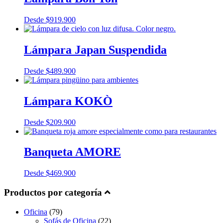
Desde
$
919.900
Lámpara Japan Suspendida
Desde
$
489.900
Lámpara KOKÒ
Desde
$
209.900
Banqueta AMORE
Desde
$
469.900
Productos por categoría
Oficina
(79)
Sofás de Oficina
(22)