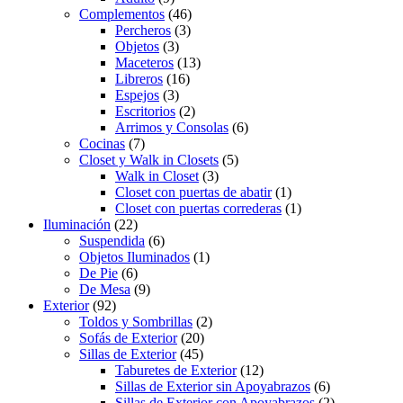
Complementos
(46)
Percheros
(3)
Objetos
(3)
Maceteros
(13)
Libreros
(16)
Espejos
(3)
Escritorios
(2)
Arrimos y Consolas
(6)
Cocinas
(7)
Closet y Walk in Closets
(5)
Walk in Closet
(3)
Closet con puertas de abatir
(1)
Closet con puertas correderas
(1)
Iluminación
(22)
Suspendida
(6)
Objetos Iluminados
(1)
De Pie
(6)
De Mesa
(9)
Exterior
(92)
Toldos y Sombrillas
(2)
Sofás de Exterior
(20)
Sillas de Exterior
(45)
Taburetes de Exterior
(12)
Sillas de Exterior sin Apoyabrazos
(6)
Sillas de Exterior con Apoyabrazos
(2)