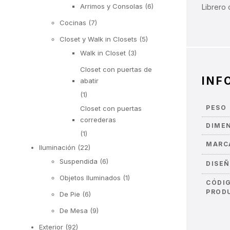
Arrimos y Consolas
(6)
Librero 
Cocinas
(7)
Closet y Walk in Closets
(5)
Walk in Closet
(3)
Closet con puertas de
INF
abatir
(1)
PESO
Closet con puertas
correderas
DIME
(1)
MARC
Iluminación
(22)
Suspendida
(6)
DISE
Objetos Iluminados
(1)
CÓDI
PROD
De Pie
(6)
De Mesa
(9)
Exterior
(92)