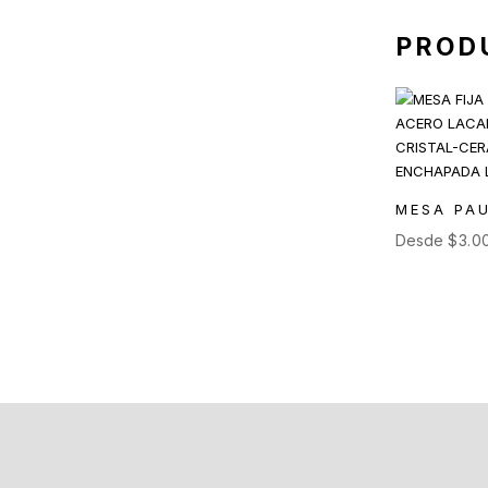
Mesas Auxiliares
(12)
PROD
Mesas Altas
(7)
Contract
(29)
Sofás de Espera
(9)
Sillas de Espera
(14)
Mobiliario para Hoteleria
(1)
MESA PA
Bancas de Espera
(5)
Desde
$
3.0