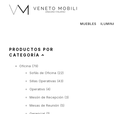
Saltar
al
contenido
MUEBLES
ILUMIN
PRODUCTOS POR
CATEGORÍA
Oficina
(79)
Sofás de Oficina
(22)
Sillas Operativas
(43)
Operativo
(4)
Mesón de Recepción
(3)
Mesas de Reunión
(5)
Gerencial
(1)