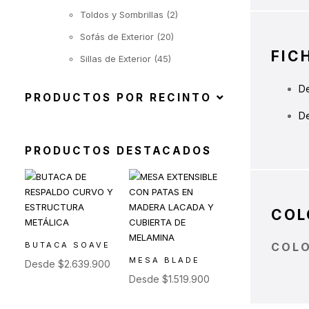
Toldos y Sombrillas
(2)
Sofás de Exterior
(20)
FIC
Sillas de Exterior
(45)
Taburetes de Exterior
(12)
De
PRODUCTOS POR RECINTO
Sillas de Exterior sin
Apoyabrazos
D
(6)
PRODUCTOS DESTACADOS
Sillas de Exterior con
Apoyabrazos
(2)
Butacas de Exterior
(6)
COL
Banquetas y Poufs de
Exterior
BUTACA SOAVE
COL
(19)
MESA BLADE
Desde
$
2.639.900
Reposeras
(6)
Desde
$
1.519.900
Mesas de Exterior
(19)