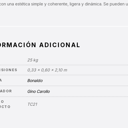
con una estética simple y coherente, ligera y dinámica. Se pueden 
ORMACIÓN ADICIONAL
25 kg
0,33 × 0,60 × 2,10 m
NSIONES
A
Bonaldo
ÑADOR
Gino Carollo
GO
TC21
UCTO