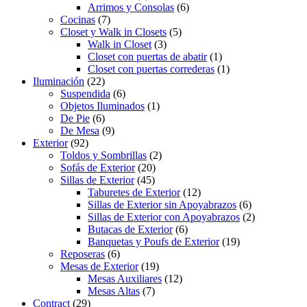
Arrimos y Consolas
(6)
Cocinas
(7)
Closet y Walk in Closets
(5)
Walk in Closet
(3)
Closet con puertas de abatir
(1)
Closet con puertas correderas
(1)
Iluminación
(22)
Suspendida
(6)
Objetos Iluminados
(1)
De Pie
(6)
De Mesa
(9)
Exterior
(92)
Toldos y Sombrillas
(2)
Sofás de Exterior
(20)
Sillas de Exterior
(45)
Taburetes de Exterior
(12)
Sillas de Exterior sin Apoyabrazos
(6)
Sillas de Exterior con Apoyabrazos
(2)
Butacas de Exterior
(6)
Banquetas y Poufs de Exterior
(19)
Reposeras
(6)
Mesas de Exterior
(19)
Mesas Auxiliares
(12)
Mesas Altas
(7)
Contract
(29)