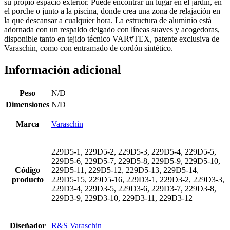
su propio espacio exterior. Puede encontrar un lugar en el jardín, en
el porche o junto a la piscina, donde crea una zona de relajación en
la que descansar a cualquier hora. La estructura de aluminio está
adornada con un respaldo delgado con líneas suaves y acogedoras,
disponible tanto en tejido técnico VAR#TEX, patente exclusiva de
Varaschin, como con entramado de cordón sintético.
Información adicional
Peso
N/D
Dimensiones
N/D
Marca
Varaschin
229D5-1, 229D5-2, 229D5-3, 229D5-4, 229D5-5,
229D5-6, 229D5-7, 229D5-8, 229D5-9, 229D5-10,
Código
229D5-11, 229D5-12, 229D5-13, 229D5-14,
producto
229D5-15, 229D5-16, 229D3-1, 229D3-2, 229D3-3,
229D3-4, 229D3-5, 229D3-6, 229D3-7, 229D3-8,
229D3-9, 229D3-10, 229D3-11, 229D3-12
Diseñador
R&S Varaschin