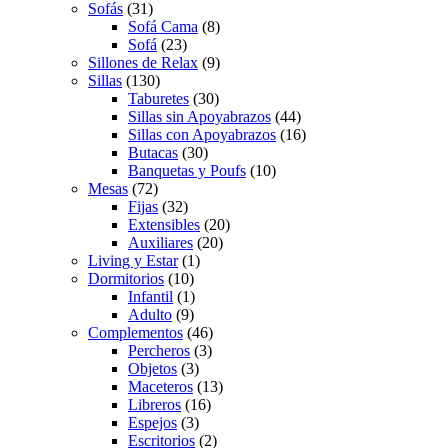
Sofás
(31)
Sofá Cama
(8)
Sofá
(23)
Sillones de Relax
(9)
Sillas
(130)
Taburetes
(30)
Sillas sin Apoyabrazos
(44)
Sillas con Apoyabrazos
(16)
Butacas
(30)
Banquetas y Poufs
(10)
Mesas
(72)
Fijas
(32)
Extensibles
(20)
Auxiliares
(20)
Living y Estar
(1)
Dormitorios
(10)
Infantil
(1)
Adulto
(9)
Complementos
(46)
Percheros
(3)
Objetos
(3)
Maceteros
(13)
Libreros
(16)
Espejos
(3)
Escritorios
(2)