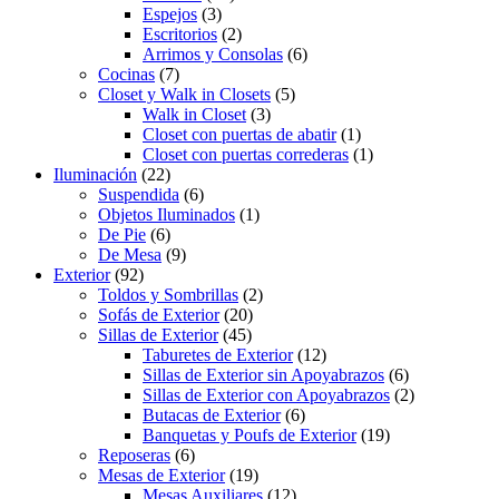
Espejos
(3)
Escritorios
(2)
Arrimos y Consolas
(6)
Cocinas
(7)
Closet y Walk in Closets
(5)
Walk in Closet
(3)
Closet con puertas de abatir
(1)
Closet con puertas correderas
(1)
Iluminación
(22)
Suspendida
(6)
Objetos Iluminados
(1)
De Pie
(6)
De Mesa
(9)
Exterior
(92)
Toldos y Sombrillas
(2)
Sofás de Exterior
(20)
Sillas de Exterior
(45)
Taburetes de Exterior
(12)
Sillas de Exterior sin Apoyabrazos
(6)
Sillas de Exterior con Apoyabrazos
(2)
Butacas de Exterior
(6)
Banquetas y Poufs de Exterior
(19)
Reposeras
(6)
Mesas de Exterior
(19)
Mesas Auxiliares
(12)