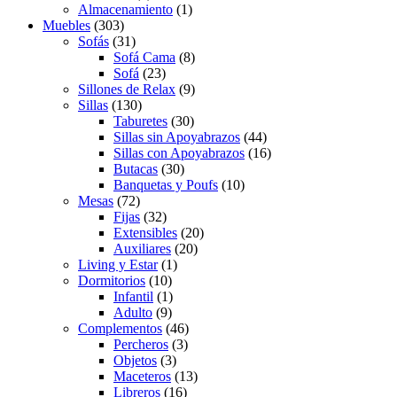
Almacenamiento
(1)
Muebles
(303)
Sofás
(31)
Sofá Cama
(8)
Sofá
(23)
Sillones de Relax
(9)
Sillas
(130)
Taburetes
(30)
Sillas sin Apoyabrazos
(44)
Sillas con Apoyabrazos
(16)
Butacas
(30)
Banquetas y Poufs
(10)
Mesas
(72)
Fijas
(32)
Extensibles
(20)
Auxiliares
(20)
Living y Estar
(1)
Dormitorios
(10)
Infantil
(1)
Adulto
(9)
Complementos
(46)
Percheros
(3)
Objetos
(3)
Maceteros
(13)
Libreros
(16)