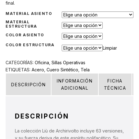
final.
MATERIAL ASIENTO
MATERIAL
ESTRUCTURA
COLOR ASIENTO
COLOR ESTRUCTURA
Limpiar
CATEGORÍAS:
Oficina
,
Sillas Operativas
ETIQUETAS:
Acero
,
Cuero Sintético
,
Tela
INFORMACIÓN
FICHA
DESCRIPCIÓN
ADICIONAL
TÉCNICA
DESCRIPCIÓN
La colección Liù de Archirivolto incluye 63 versiones,
y su fuerza deriva de este espíritu polifacético. Su