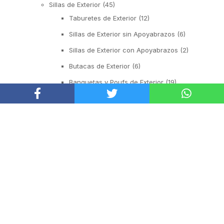
Sillas de Exterior
(45)
Taburetes de Exterior
(12)
Sillas de Exterior sin Apoyabrazos
(6)
Sillas de Exterior con Apoyabrazos
(2)
Butacas de Exterior
(6)
Banquetas y Poufs de Exterior
(19)
Reposeras
(6)
Mesas de Exterior
(19)
Mesas Auxiliares
(12)
Mesas Altas
(7)
Contract
(29)
Sofás de Espera
(9)
Sillas de Espera
(14)
Mobiliario para Hoteleria
(1)
Bancas de Espera
(5)