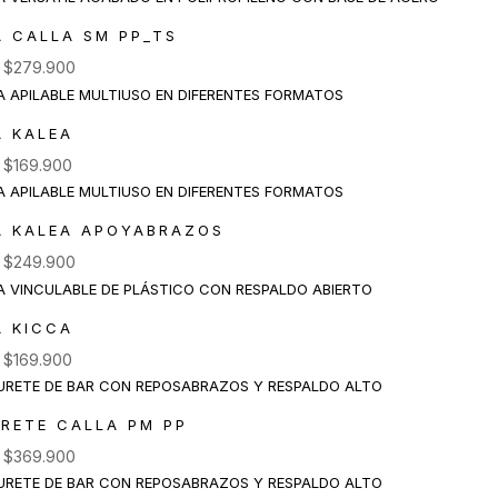
A CALLA SM PP_TS
e
$
279.900
A KALEA
e
$
169.900
A KALEA APOYABRAZOS
e
$
249.900
A KICCA
e
$
169.900
RETE CALLA PM PP
e
$
369.900