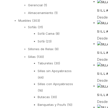
Gerencial
(1)
SILL
Almacenamiento
(1)
Desd
Muebles
(303)
Sofás
(31)
SILL
Sofá Cama
(8)
Desd
Sofá
(23)
Sillones de Relax
(9)
SILL
Sillas
(130)
Desd
Taburetes
(30)
Sillas sin Apoyabrazos
SILL
(44)
Desd
Sillas con Apoyabrazos
(16)
SILL
Butacas
(30)
Desd
Banquetas y Poufs
(10)