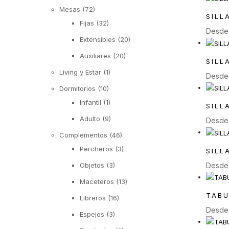
Mesas
(72)
SILL
Fijas
(32)
Desd
Extensibles
(20)
Auxiliares
(20)
SILL
Living y Estar
(1)
Desd
Dormitorios
(10)
Infantil
(1)
SILL
Adulto
(9)
Desd
Complementos
(46)
Percheros
(3)
SILL
Desd
Objetos
(3)
Maceteros
(13)
TABU
Libreros
(16)
Desd
Espejos
(3)