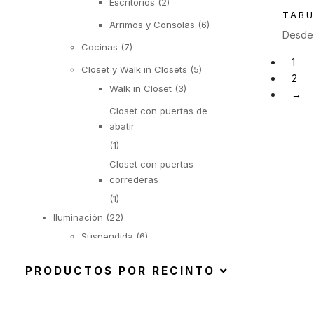
Escritorios
(2)
TABU
Arrimos y Consolas
(6)
Desd
Cocinas
(7)
1
Closet y Walk in Closets
(5)
2
Walk in Closet
(3)
→
Closet con puertas de
abatir
(1)
Closet con puertas
correderas
(1)
Iluminación
(22)
Suspendida
(6)
Objetos Iluminados
(1)
PRODUCTOS POR RECINTO
De Pie
(6)
De Mesa
(9)