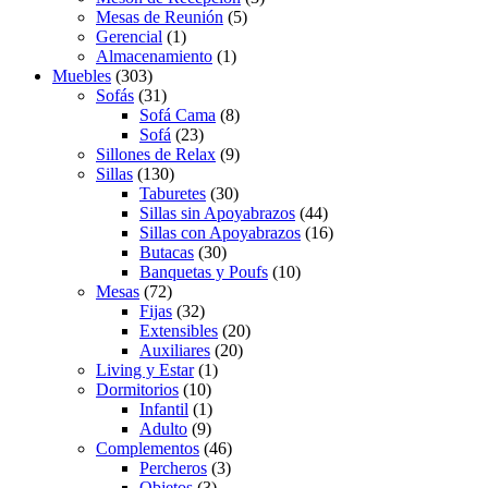
Mesas de Reunión
(5)
Gerencial
(1)
Almacenamiento
(1)
Muebles
(303)
Sofás
(31)
Sofá Cama
(8)
Sofá
(23)
Sillones de Relax
(9)
Sillas
(130)
Taburetes
(30)
Sillas sin Apoyabrazos
(44)
Sillas con Apoyabrazos
(16)
Butacas
(30)
Banquetas y Poufs
(10)
Mesas
(72)
Fijas
(32)
Extensibles
(20)
Auxiliares
(20)
Living y Estar
(1)
Dormitorios
(10)
Infantil
(1)
Adulto
(9)
Complementos
(46)
Percheros
(3)
Objetos
(3)