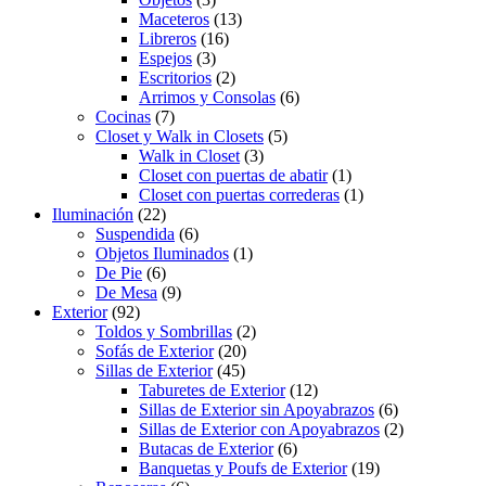
Maceteros
(13)
Libreros
(16)
Espejos
(3)
Escritorios
(2)
Arrimos y Consolas
(6)
Cocinas
(7)
Closet y Walk in Closets
(5)
Walk in Closet
(3)
Closet con puertas de abatir
(1)
Closet con puertas correderas
(1)
Iluminación
(22)
Suspendida
(6)
Objetos Iluminados
(1)
De Pie
(6)
De Mesa
(9)
Exterior
(92)
Toldos y Sombrillas
(2)
Sofás de Exterior
(20)
Sillas de Exterior
(45)
Taburetes de Exterior
(12)
Sillas de Exterior sin Apoyabrazos
(6)
Sillas de Exterior con Apoyabrazos
(2)
Butacas de Exterior
(6)
Banquetas y Poufs de Exterior
(19)