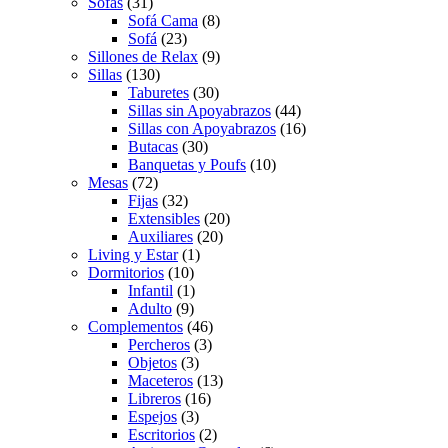
Sofás
(31)
Sofá Cama
(8)
Sofá
(23)
Sillones de Relax
(9)
Sillas
(130)
Taburetes
(30)
Sillas sin Apoyabrazos
(44)
Sillas con Apoyabrazos
(16)
Butacas
(30)
Banquetas y Poufs
(10)
Mesas
(72)
Fijas
(32)
Extensibles
(20)
Auxiliares
(20)
Living y Estar
(1)
Dormitorios
(10)
Infantil
(1)
Adulto
(9)
Complementos
(46)
Percheros
(3)
Objetos
(3)
Maceteros
(13)
Libreros
(16)
Espejos
(3)
Escritorios
(2)