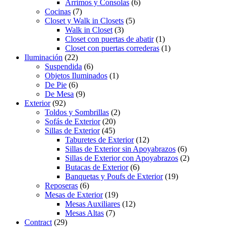
Arrimos y Consolas
(6)
Cocinas
(7)
Closet y Walk in Closets
(5)
Walk in Closet
(3)
Closet con puertas de abatir
(1)
Closet con puertas correderas
(1)
Iluminación
(22)
Suspendida
(6)
Objetos Iluminados
(1)
De Pie
(6)
De Mesa
(9)
Exterior
(92)
Toldos y Sombrillas
(2)
Sofás de Exterior
(20)
Sillas de Exterior
(45)
Taburetes de Exterior
(12)
Sillas de Exterior sin Apoyabrazos
(6)
Sillas de Exterior con Apoyabrazos
(2)
Butacas de Exterior
(6)
Banquetas y Poufs de Exterior
(19)
Reposeras
(6)
Mesas de Exterior
(19)
Mesas Auxiliares
(12)
Mesas Altas
(7)
Contract
(29)