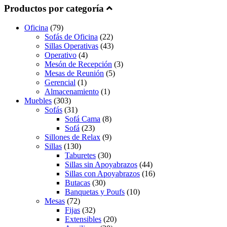
Productos por categoría
Oficina
(79)
Sofás de Oficina
(22)
Sillas Operativas
(43)
Operativo
(4)
Mesón de Recepción
(3)
Mesas de Reunión
(5)
Gerencial
(1)
Almacenamiento
(1)
Muebles
(303)
Sofás
(31)
Sofá Cama
(8)
Sofá
(23)
Sillones de Relax
(9)
Sillas
(130)
Taburetes
(30)
Sillas sin Apoyabrazos
(44)
Sillas con Apoyabrazos
(16)
Butacas
(30)
Banquetas y Poufs
(10)
Mesas
(72)
Fijas
(32)
Extensibles
(20)