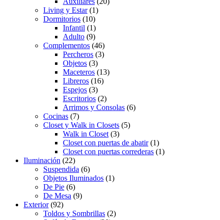
Auxiliares
(20)
Living y Estar
(1)
Dormitorios
(10)
Infantil
(1)
Adulto
(9)
Complementos
(46)
Percheros
(3)
Objetos
(3)
Maceteros
(13)
Libreros
(16)
Espejos
(3)
Escritorios
(2)
Arrimos y Consolas
(6)
Cocinas
(7)
Closet y Walk in Closets
(5)
Walk in Closet
(3)
Closet con puertas de abatir
(1)
Closet con puertas correderas
(1)
Iluminación
(22)
Suspendida
(6)
Objetos Iluminados
(1)
De Pie
(6)
De Mesa
(9)
Exterior
(92)
Toldos y Sombrillas
(2)