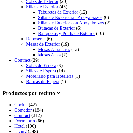
Sofás de Exterior
(20)
Sillas de Exterior
(45)
Taburetes de Exterior
(12)
Sillas de Exterior sin Apoyabrazos
(6)
Sillas de Exterior con Apoyabrazos
(2)
Butacas de Exterior
(6)
Banquetas y Poufs de Exterior
(19)
Reposeras
(6)
Mesas de Exterior
(19)
Mesas Auxiliares
(12)
Mesas Altas
(7)
Contract
(29)
Sofás de Espera
(9)
Sillas de Espera
(14)
Mobiliario para Hoteleria
(1)
Bancas de Espera
(5)
Productos por recinto
Cocina
(42)
Comedor
(184)
Contract
(312)
Dormitorio
(66)
Hotel
(196)
Living
(248)