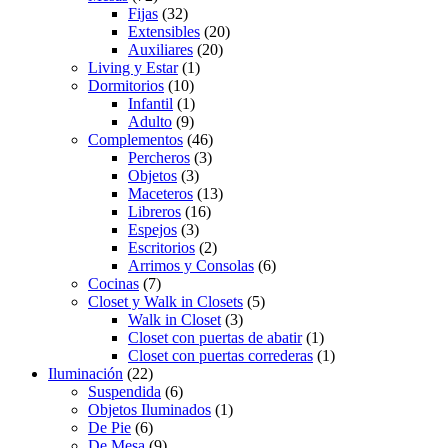
Fijas
(32)
Extensibles
(20)
Auxiliares
(20)
Living y Estar
(1)
Dormitorios
(10)
Infantil
(1)
Adulto
(9)
Complementos
(46)
Percheros
(3)
Objetos
(3)
Maceteros
(13)
Libreros
(16)
Espejos
(3)
Escritorios
(2)
Arrimos y Consolas
(6)
Cocinas
(7)
Closet y Walk in Closets
(5)
Walk in Closet
(3)
Closet con puertas de abatir
(1)
Closet con puertas correderas
(1)
Iluminación
(22)
Suspendida
(6)
Objetos Iluminados
(1)
De Pie
(6)
De Mesa
(9)