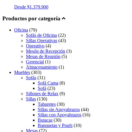
Desde
$
1.379.900
Productos por categoría
Oficina
(79)
Sofás de Oficina
(22)
Sillas Operativas
(43)
Operativo
(4)
Mesón de Recepción
(3)
Mesas de Reunión
(5)
Gerencial
(1)
Almacenamiento
(1)
Muebles
(303)
Sofás
(31)
Sofá Cama
(8)
Sofá
(23)
Sillones de Relax
(9)
Sillas
(130)
Taburetes
(30)
Sillas sin Apoyabrazos
(44)
Sillas con Apoyabrazos
(16)
Butacas
(30)
Banquetas y Poufs
(10)
Mesas
(72)