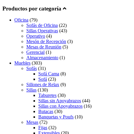
Productos por categoría
Oficina
(79)
Sofás de Oficina
(22)
Sillas Operativas
(43)
Operativo
(4)
Mesón de Recepción
(3)
Mesas de Reunión
(5)
Gerencial
(1)
Almacenamiento
(1)
Muebles
(303)
Sofás
(31)
Sofá Cama
(8)
Sofá
(23)
Sillones de Relax
(9)
Sillas
(130)
Taburetes
(30)
Sillas sin Apoyabrazos
(44)
Sillas con Apoyabrazos
(16)
Butacas
(30)
Banquetas y Poufs
(10)
Mesas
(72)
Fijas
(32)
Extensibles
(20)