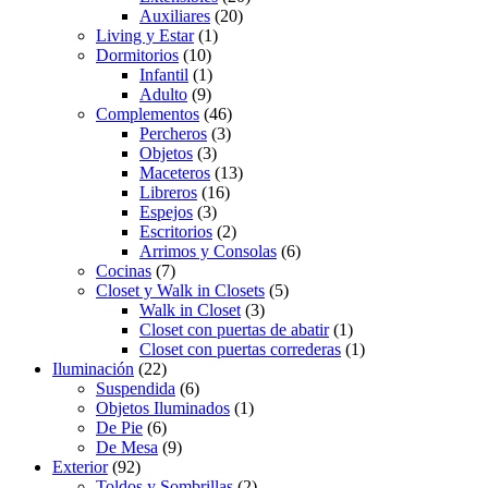
Auxiliares
(20)
Living y Estar
(1)
Dormitorios
(10)
Infantil
(1)
Adulto
(9)
Complementos
(46)
Percheros
(3)
Objetos
(3)
Maceteros
(13)
Libreros
(16)
Espejos
(3)
Escritorios
(2)
Arrimos y Consolas
(6)
Cocinas
(7)
Closet y Walk in Closets
(5)
Walk in Closet
(3)
Closet con puertas de abatir
(1)
Closet con puertas correderas
(1)
Iluminación
(22)
Suspendida
(6)
Objetos Iluminados
(1)
De Pie
(6)
De Mesa
(9)
Exterior
(92)
Toldos y Sombrillas
(2)