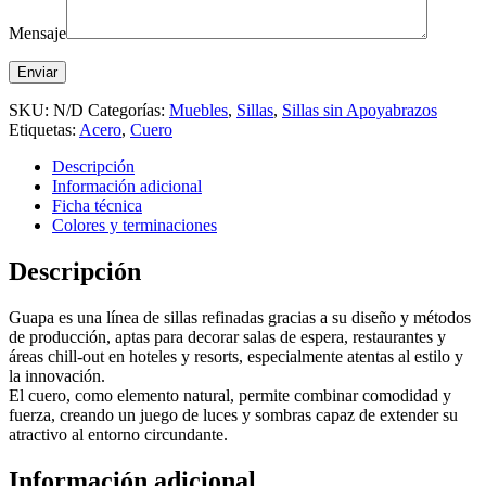
Mensaje
SKU:
N/D
Categorías:
Muebles
,
Sillas
,
Sillas sin Apoyabrazos
Etiquetas:
Acero
,
Cuero
Descripción
Información adicional
Ficha técnica
Colores y terminaciones
Descripción
Guapa es una línea de sillas refinadas gracias a su diseño y métodos
de producción, aptas para decorar salas de espera, restaurantes y
áreas chill-out en hoteles y resorts, especialmente atentas al estilo y
la innovación.
El cuero, como elemento natural, permite combinar comodidad y
fuerza, creando un juego de luces y sombras capaz de extender su
atractivo al entorno circundante.
Información adicional