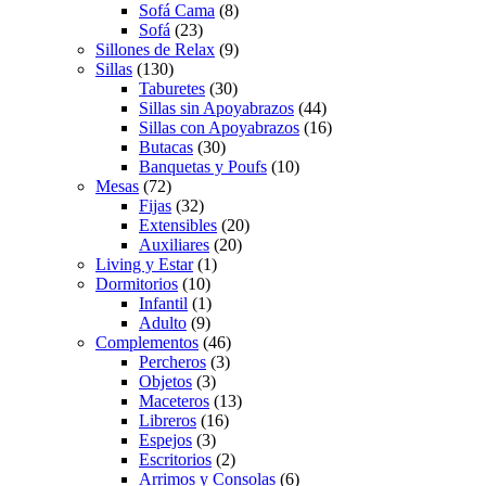
Sofá Cama
(8)
Sofá
(23)
Sillones de Relax
(9)
Sillas
(130)
Taburetes
(30)
Sillas sin Apoyabrazos
(44)
Sillas con Apoyabrazos
(16)
Butacas
(30)
Banquetas y Poufs
(10)
Mesas
(72)
Fijas
(32)
Extensibles
(20)
Auxiliares
(20)
Living y Estar
(1)
Dormitorios
(10)
Infantil
(1)
Adulto
(9)
Complementos
(46)
Percheros
(3)
Objetos
(3)
Maceteros
(13)
Libreros
(16)
Espejos
(3)
Escritorios
(2)
Arrimos y Consolas
(6)