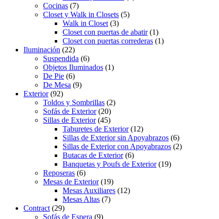
Cocinas
(7)
Closet y Walk in Closets
(5)
Walk in Closet
(3)
Closet con puertas de abatir
(1)
Closet con puertas correderas
(1)
Iluminación
(22)
Suspendida
(6)
Objetos Iluminados
(1)
De Pie
(6)
De Mesa
(9)
Exterior
(92)
Toldos y Sombrillas
(2)
Sofás de Exterior
(20)
Sillas de Exterior
(45)
Taburetes de Exterior
(12)
Sillas de Exterior sin Apoyabrazos
(6)
Sillas de Exterior con Apoyabrazos
(2)
Butacas de Exterior
(6)
Banquetas y Poufs de Exterior
(19)
Reposeras
(6)
Mesas de Exterior
(19)
Mesas Auxiliares
(12)
Mesas Altas
(7)
Contract
(29)
Sofás de Espera
(9)