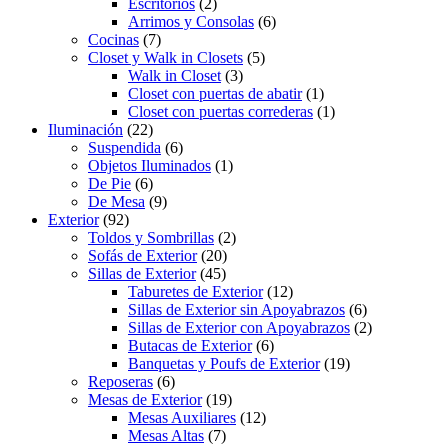
Escritorios
(2)
Arrimos y Consolas
(6)
Cocinas
(7)
Closet y Walk in Closets
(5)
Walk in Closet
(3)
Closet con puertas de abatir
(1)
Closet con puertas correderas
(1)
Iluminación
(22)
Suspendida
(6)
Objetos Iluminados
(1)
De Pie
(6)
De Mesa
(9)
Exterior
(92)
Toldos y Sombrillas
(2)
Sofás de Exterior
(20)
Sillas de Exterior
(45)
Taburetes de Exterior
(12)
Sillas de Exterior sin Apoyabrazos
(6)
Sillas de Exterior con Apoyabrazos
(2)
Butacas de Exterior
(6)
Banquetas y Poufs de Exterior
(19)
Reposeras
(6)
Mesas de Exterior
(19)
Mesas Auxiliares
(12)
Mesas Altas
(7)