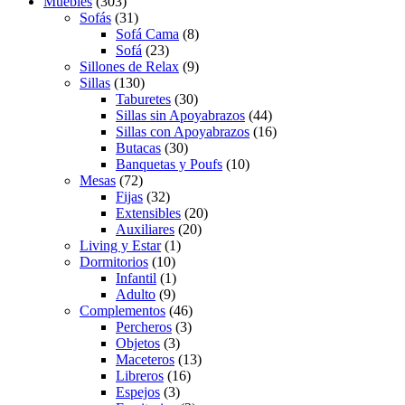
Muebles
(303)
Sofás
(31)
Sofá Cama
(8)
Sofá
(23)
Sillones de Relax
(9)
Sillas
(130)
Taburetes
(30)
Sillas sin Apoyabrazos
(44)
Sillas con Apoyabrazos
(16)
Butacas
(30)
Banquetas y Poufs
(10)
Mesas
(72)
Fijas
(32)
Extensibles
(20)
Auxiliares
(20)
Living y Estar
(1)
Dormitorios
(10)
Infantil
(1)
Adulto
(9)
Complementos
(46)
Percheros
(3)
Objetos
(3)
Maceteros
(13)
Libreros
(16)
Espejos
(3)