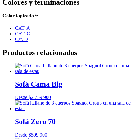
Colores y terminaciones
Color tapizado
CAT. A
CAT. C
Cat. D
Productos relacionados
Sofá Cama Big
Desde
$
2.759.900
Sofá Zero 70
Desde
$
509.900